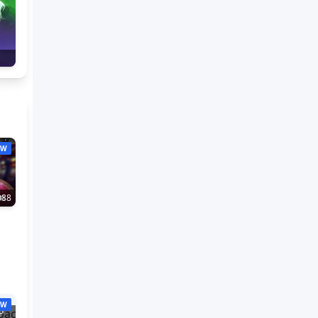
EW
O88
EW
P