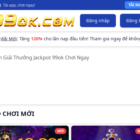
k
TẢI N
Tải app, chơi ngay!
Đăng nhập
Đăng 
Chúc mừng
Anh T**
vừa thắng
5.230.000 VND
tại
Nổ Hũ Phát Lộc
!
Thành viên
Linh N**
đã rút tiền thành công
950.000 VND
. Chúc m
Tặng
120%
cho lần nạp đầu tiên! Tham gia ngay để không bỏ lỡ ưu 
Tuyệt vời!
Minh P**
vừa trúng Jackpot
25.000.000 VND
với game
S
Thông báo quan trọng từ 99ok: Hệ thống sẽ được bảo trì vào lúc 0
GIẢI JACKPOT HIỆN TẠI
1
2
3
4
5
6
7
8
,
,
.
9
VND
 CHƠI MỚI
MỚI
M