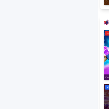
H
Cu
N