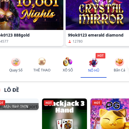
ok0123 888gold
99ok0123 emerald diamond
44577
12780
HOT
Quay Số
THỂ THAO
XỔ SỐ
Bắn Cá
NỔ HŨ
LÔ ĐỀ
OT
HOT
HOT
Mậu Binh IWIN