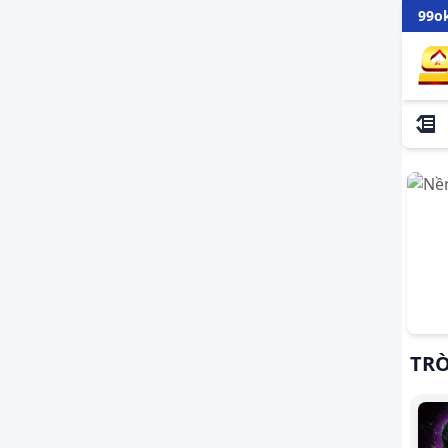
99o
📢
99ok Khuyến Mãi Mới
: 
TRÒ