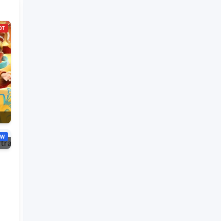
OT
EW