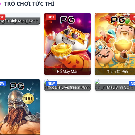
TRÒ CHƠI TỨC THÌ
OT
HOT
H
Mậu Binh Mini B52
Hổ May Mắn
Thần Tài Đến
EW
NEW
N
Xóc Đĩa Livestream 789
Mậu Binh GO