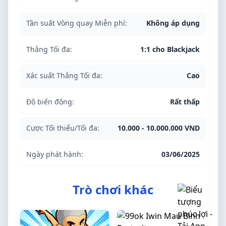
Tần suất Vòng quay Miễn phí:
Không áp dụng
Thắng Tối đa:
1:1 cho Blackjack
Xác suất Thắng Tối đa:
Cao
Độ biến động:
Rất thấp
Cược Tối thiểu/Tối đa:
10.000 - 10.000.000 VND
Ngày phát hành:
03/06/2025
Trò chơi khác