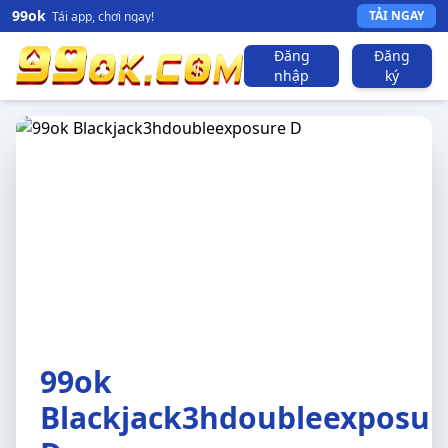
99ok
TẢI NGAY
Tải app, chơi ngay!
Đăng
Đăng
nhập
ký
99ok
Blackjack3hdoubleexposur