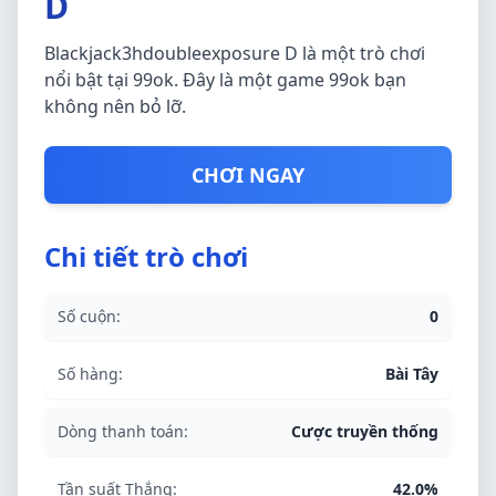
D
Blackjack3hdoubleexposure D là một trò chơi
nổi bật tại 99ok. Đây là một game 99ok bạn
không nên bỏ lỡ.
CHƠI NGAY
Chi tiết trò chơi
Số cuộn:
0
Số hàng:
Bài Tây
Dòng thanh toán:
Cược truyền thống
Tần suất Thắng:
42.0%