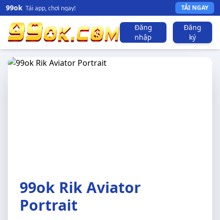
99ok
TẢI NGAY
Tải app, chơi ngay!
Đăng
Đăng
nhập
ký
99ok Rik Aviator
Portrait